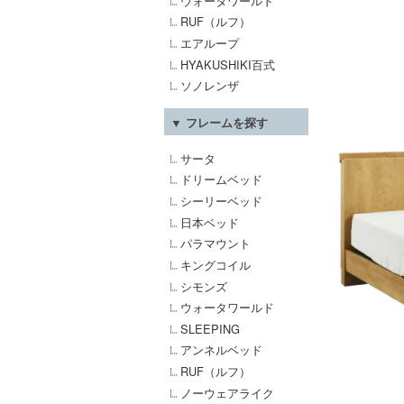
ウォータワールド
RUF（ルフ）
エアループ
HYAKUSHIKI百式
ソノレンザ
▼ フレームを探す
サータ
ドリームベッド
シーリーベッド
日本ベッド
パラマウント
キングコイル
シモンズ
ウォータワールド
SLEEPING
アンネルベッド
RUF（ルフ）
ノーウェアライク