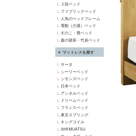
２段ベッド
ファブリックベッド
人気のベッドフレーム
電動（介護）ベッド
すのこ・畳ベッド
森の寝床・竹炭ベッド
▼ マットレスを探す
サータ
シーリーベッド
シモンズベッド
日本ベッド
アンネルベッド
ドリームベッド
フランスベッド
東京スプリング
キングコイル
30年MUATSU