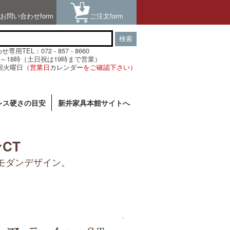
お問い合わせform
ご注文form
検索
用TEL：072 - 857 - 8660
～18時（土日祝は19時まで営業）
回火曜日
（営業日
カレンダー
をご確認下さい）
レス硬さの目安
新井家具本館サイトへ
CT
モダンデザイン。