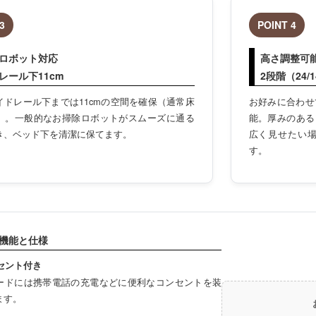
3
POINT 4
ロボット対応
高さ調整可
レール下11cm
2段階（24/
イドレール下までは11cmの空間を確保（通常床
お好みに合わせて
）。一般的なお掃除ロボットがスムーズに通る
能。厚みのある
き、ベッド下を清潔に保てます。
広く見せたい場
す。
機能と仕様
セント付き
ードには携帯電話の充電などに便利なコンセントを装
ます。