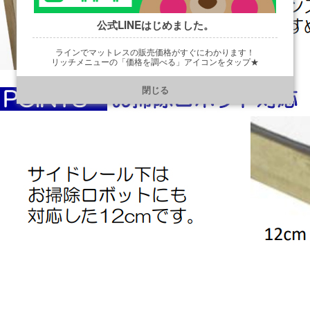
公式LINEはじめました。
ラインでマットレスの販売価格がすぐにわかります！
リッチメニューの「価格を調べる」アイコンをタップ★
https://line.me/R/ti/p/@901ptzjz
閉じる