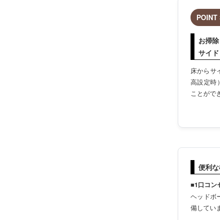
POINT 
お掃除
サイド
床からサ
高設定時
ことがで
便利な
■1口コン
ヘッドボ
備してい