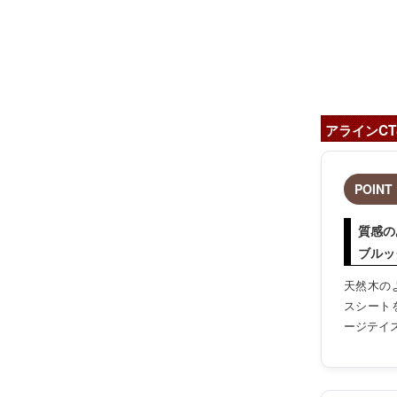
アラインC
POINT 
質感の
ブルッ
天然木の
スシート
ージテイ