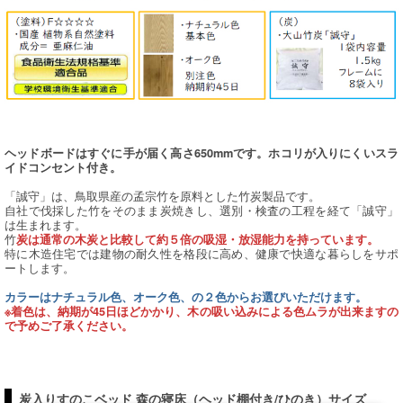
ヘッドボードはすぐに手が届く高さ650mmです。ホコリが入りにくいスラ
イドコンセント付き。
「誠守」は、鳥取県産の孟宗竹を原料とした竹炭製品です。
自社で伐採した竹をそのまま炭焼きし、選別・検査の工程を経て「誠守」
は生まれます。
竹
炭は通常の木炭と比較して約５倍の吸湿・放湿能力を持っています。
特に木造住宅では建物の耐久性を格段に高め、健康で快適な暮らしをサポ
ートします。
カラーはナチュラル色、オーク色、の２色からお選びいただけます。
※着色は、納期が45日ほどかかり、木の吸い込みによる色ムラが出来ますの
で予めご了承ください。
炭入りすのこベッド 森の寝床（ヘッド棚付き/ひのき）サイズ