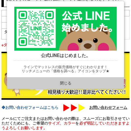
（mm）＆販売価格（税込）表
フレームサイズ
定価/税込
幅990×長2110×高650（床高400）
シングル
205,700
円
幅1240×長2110×高650（床高400）
242,000
円
セミダブル
ダブル(受注生
幅1414×長2110×高650（床高400）
295,900
円
産)
※ダブルサイズは、納期が30日ほどかかりますので予めご了承ください。
公式LINEはじめました。
ラインでマットレスの販売価格がすぐにわかります！
リッチメニューの「価格を調べる」アイコンをタップ★
https://line.me/R/ti/p/@901ptzjz
閉じる
◆お問い合わせフォームはこちら
お問い合わせフォーム
メールにてご注文またはお問い合わせの際は、スムーズにお取引させてい
ただくためにも、ご希望の
サイズ、カラー
を
必ず明記していただきますよ
うよろしくお願いします。