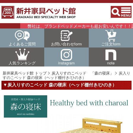
弊社は、ブランドベッドメーカーも超お安いんです！！詳細はこ
よくあるご質問
お問い合わせform
ご注文form
人気ランキング
instagram
note
新井家具ベッド館 トップ
炭入りすのこベッド 「森の寝床」
炭入り
すのこベッド 森の寝床（ヘッド棚付き/ひのき）
▼炭入りすのこベッド 森の寝床（ヘッド棚付き/ひのき）