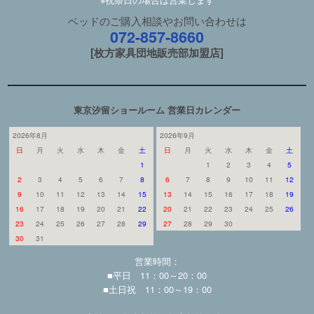
ベッドのご購入相談やお問い合わせは
072-857-8660
[枚方家具団地販売部加盟店]
東京汐留ショールーム 営業日カレンダー
2026年8月
2026年9月
日
月
火
水
木
金
土
日
月
火
水
木
金
土
1
1
2
3
4
5
2
3
4
5
6
7
8
6
7
8
9
10
11
12
9
10
11
12
13
14
15
13
14
15
16
17
18
19
16
17
18
19
20
21
22
20
21
22
23
24
25
26
23
24
25
26
27
28
29
27
28
29
30
30
31
営業時間：
■平日 11：00～20：00
■土日祝 11：00～19：00