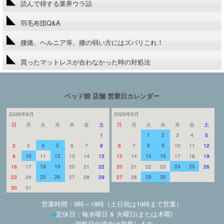
読んで得する業界ウラ話
羽毛布団Q&A
腰痛、ヘルニア等、腰の弱い方にはズバリこれ！
買ったマットレスが合わなかった時の対処法
ベッド館 店舗 営業日カレンダー
2026年8月
2026年9月
日
月
火
水
木
金
土
日
月
火
水
木
金
土
1
1
2
3
4
5
2
3
4
5
6
7
8
6
7
8
9
10
11
12
9
10
11
12
13
14
15
13
14
15
16
17
18
19
16
17
18
19
20
21
22
20
21
22
23
24
25
26
23
24
25
26
27
28
29
27
28
29
30
30
31
営業時間：9時～18時（土日祝は19時まで営業）
■
定休日：毎水曜日 & 火曜日(または木曜)
※祝祭日の場合は営業します