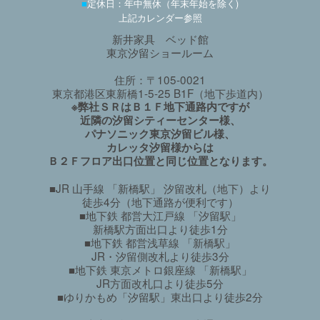
■
定休日：年中無休（年末年始を除く)
上記カレンダー参照
新井家具 ベッド館
東京汐留ショールーム
住所：〒105-0021
東京都港区東新橋1-5-25 B1F（地下歩道内）
※弊社ＳＲはＢ１Ｆ地下通路内ですが
近隣の汐留シティーセンター様、
パナソニック東京汐留ビル様、
カレッタ汐留様からは
Ｂ２Ｆフロア出口位置と同じ位置となります。
■JR 山手線 「新橋駅」 汐留改札（地下）より
徒歩4分（地下通路が便利です）
■地下鉄 都営大江戸線 「汐留駅」
新橋駅方面出口より徒歩1分
■地下鉄 都営浅草線 「新橋駅」
JR・汐留側改札より徒歩3分
■地下鉄 東京メトロ銀座線 「新橋駅」
JR方面改札口より徒歩5分
■ゆりかもめ「汐留駅」東出口より徒歩2分