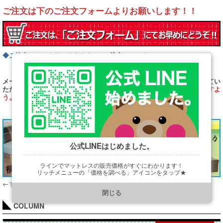
ご注文は下のご注文フォームよりお願いします！！
→
◆ご注文フォームはこちらから
ご注文フォーム
メールにてご注文またはお問い合わせの際は、スムーズにお取引させてい
ただくためにも、ご希望の
サイズ、カラー
を
必ず明記していただきますよ
うよろしくお願いします。
公式LINEはじめました。
ラインでマットレスの販売価格がすぐにわかります！
リッチメニューの「価格を調べる」アイコンをタップ★
←すのこベッド＆畳ベッドトップページはこちら
https://line.me/R/ti/p/@901ptzjz
閉じる
COLUMN