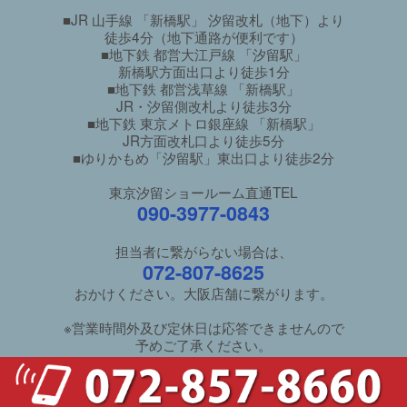
■JR 山手線 「新橋駅」 汐留改札（地下）より
徒歩4分（地下通路が便利です）
■地下鉄 都営大江戸線 「汐留駅」
新橋駅方面出口より徒歩1分
■地下鉄 都営浅草線 「新橋駅」
JR・汐留側改札より徒歩3分
■地下鉄 東京メトロ銀座線 「新橋駅」
JR方面改札口より徒歩5分
■ゆりかもめ「汐留駅」東出口より徒歩2分
東京汐留ショールーム直通TEL
090-3977-0843
担当者に繋がらない場合は、
072-807-8625
おかけください。大阪店舗に繋がります。
※営業時間外及び定休日は応答できませんので
予めご了承ください。
ご利用ガイド
/
良くあるご質問