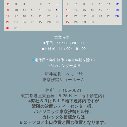
2
3
4
5
6
7
8
6
7
8
9
10
11
12
9
10
11
12
13
14
15
13
14
15
16
17
18
19
16
17
18
19
20
21
22
20
21
22
23
24
25
26
23
24
25
26
27
28
29
27
28
29
30
30
31
営業時間：
■平日 11：00～20：00
■土日祝 11：00～19：00
■
定休日：年中無休（年末年始を除く)
上記カレンダー参照
新井家具 ベッド館
東京汐留ショールーム
住所：〒105-0021
東京都港区東新橋1-5-25 B1F（地下歩道内）
※弊社ＳＲはＢ１Ｆ地下通路内ですが
近隣の汐留シティーセンター様、
パナソニック東京汐留ビル様、
カレッタ汐留様からは
Ｂ２Ｆフロア出口位置と同じ位置となります。