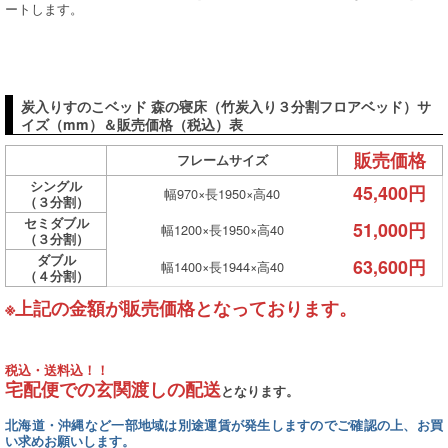
ートします。
炭入りすのこベッド 森の寝床（竹炭入り３分割フロアベッド）サ
イズ（mm）＆販売価格（税込）表
販売価格
フレームサイズ
シングル
45,400円
幅970×長1950×高40
（３分割）
セミダブル
51,000円
幅1200×長1950×高40
（３分割）
ダブル
63,600円
幅1400×長1944×高40
（４分割）
※上記の金額が販売価格となっております。
税込・送料込！！
宅配便での玄関渡しの配送
となります。
北海道・沖縄など一部地域は別途運賃が発生しますのでご確認の上、お買
い求めお願いします。