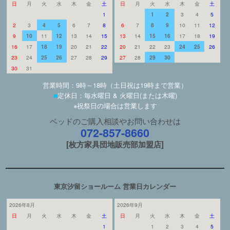
日
月
火
水
木
金
土
日
月
火
水
木
金
土
1
1
2
3
4
5
2
3
4
5
6
7
8
6
7
8
9
10
11
12
9
10
11
12
13
14
15
13
14
15
16
17
18
19
16
17
18
19
20
21
22
20
21
22
23
24
25
26
23
24
25
26
27
28
29
27
28
29
30
30
31
営業時間：9時～18時（土日祝は19時まで営業）
■
定休日：毎水曜日 & 火曜日(または木曜)
※祝祭日の場合は営業します
ベッドのご購入相談やお問い合わせは
072-857-8660
[枚方家具団地販売部加盟店]
東京汐留ショールーム 営業日カレンダー
2026年8月
2026年9月
日
月
火
水
木
金
土
日
月
火
水
木
金
土
1
1
2
3
4
5