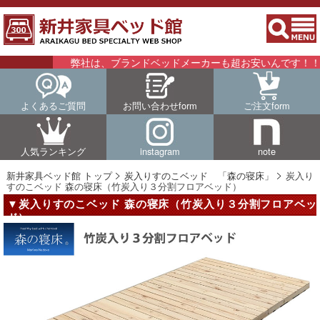
弊社は、ブランドベッドメーカーも超お安いんです！！詳細
よくあるご質問
お問い合わせform
ご注文form
人気ランキング
instagram
note
新井家具ベッド館 トップ
炭入りすのこベッド 「森の寝床」
炭入り
すのこベッド 森の寝床（竹炭入り３分割フロアベッド）
▼炭入りすのこベッド 森の寝床（竹炭入り３分割フロアベッ
ド）