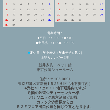
2
3
4
5
6
7
8
6
7
8
9
10
11
12
9
10
11
12
13
14
15
13
14
15
16
17
18
19
16
17
18
19
20
21
22
20
21
22
23
24
25
26
23
24
25
26
27
28
29
27
28
29
30
30
31
営業時間：
■平日 11：00～20：00
■土日祝 11：00～19：00
■
定休日：年中無休（年末年始を除く)
上記カレンダー参照
新井家具 ベッド館
東京汐留ショールーム
住所：〒105-0021
東京都港区東新橋1-5-25 B1F（地下歩道内）
※弊社ＳＲはＢ１Ｆ地下通路内ですが
近隣の汐留シティーセンター様、
パナソニック東京汐留ビル様、
カレッタ汐留様からは
Ｂ２Ｆフロア出口位置と同じ位置となります。