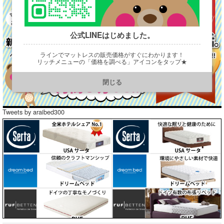
公式LINEはじめました。
ラインでマットレスの販売価格がすぐにわかります！
リッチメニューの「価格を調べる」アイコンをタップ★
https://line.me/R/ti/p/@901ptzjz
閉じる
Tweets by araibed300