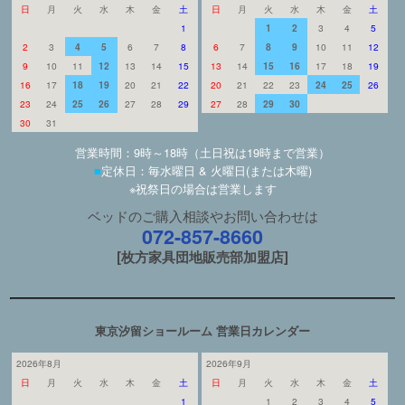
日
月
火
水
木
金
土
日
月
火
水
木
金
土
1
1
2
3
4
5
2
3
4
5
6
7
8
6
7
8
9
10
11
12
9
10
11
12
13
14
15
13
14
15
16
17
18
19
16
17
18
19
20
21
22
20
21
22
23
24
25
26
23
24
25
26
27
28
29
27
28
29
30
30
31
営業時間：9時～18時（土日祝は19時まで営業）
■
定休日：毎水曜日 & 火曜日(または木曜)
※祝祭日の場合は営業します
ベッドのご購入相談やお問い合わせは
072-857-8660
[枚方家具団地販売部加盟店]
東京汐留ショールーム 営業日カレンダー
2026年8月
2026年9月
日
月
火
水
木
金
土
日
月
火
水
木
金
土
1
1
2
3
4
5