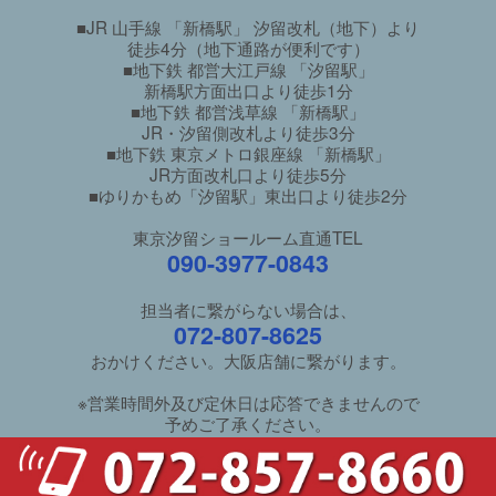
■JR 山手線 「新橋駅」 汐留改札（地下）より
徒歩4分（地下通路が便利です）
■地下鉄 都営大江戸線 「汐留駅」
新橋駅方面出口より徒歩1分
■地下鉄 都営浅草線 「新橋駅」
JR・汐留側改札より徒歩3分
■地下鉄 東京メトロ銀座線 「新橋駅」
JR方面改札口より徒歩5分
■ゆりかもめ「汐留駅」東出口より徒歩2分
東京汐留ショールーム直通TEL
090-3977-0843
担当者に繋がらない場合は、
072-807-8625
おかけください。大阪店舗に繋がります。
※営業時間外及び定休日は応答できませんので
予めご了承ください。
ご利用ガイド
/
良くあるご質問