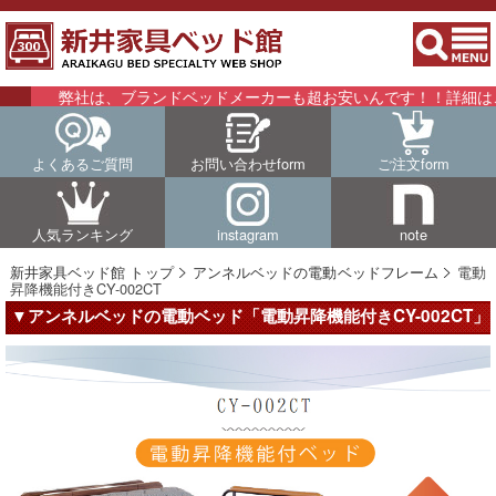
弊社は、ブランドベッドメーカーも超お安いんです！！詳細はこちら
よくあるご質問
お問い合わせform
ご注文form
人気ランキング
instagram
note
新井家具ベッド館 トップ
アンネルベッドの電動ベッドフレーム
電動
昇降機能付きCY-002CT
▼アンネルベッドの電動ベッド「電動昇降機能付きCY-002CT」