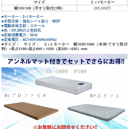
サイズ
２＋1モーター
265,000円
幅103/108（手すり取付け時）
■モーター：2+1モーター
■木部主材：強化シート貼り・MDF
■電動本体主材：スチール
■色：GY,BRの２色対応
■定格消費電力：50Ｗ
■定格電圧：AC100V(50Hz/60Hz)
■サイズ： サイズ： ２+１モーター 幅1030/1080（本体/てすり取付
時）×長さ2190×高さ660～1030（床250～630）mm