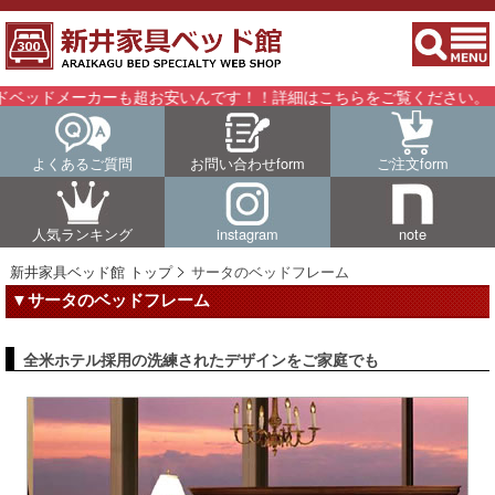
ーカーも超お安いんです！！詳細はこちらをご覧ください。
よくあるご質問
お問い合わせform
ご注文form
人気ランキング
instagram
note
新井家具ベッド館 トップ
サータのベッドフレーム
▼サータのベッドフレーム
全米ホテル採用の洗練されたデザインをご家庭でも