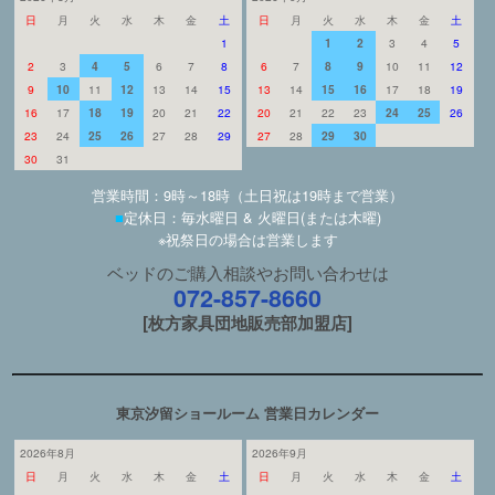
日
月
火
水
木
金
土
日
月
火
水
木
金
土
1
1
2
3
4
5
2
3
4
5
6
7
8
6
7
8
9
10
11
12
9
10
11
12
13
14
15
13
14
15
16
17
18
19
16
17
18
19
20
21
22
20
21
22
23
24
25
26
23
24
25
26
27
28
29
27
28
29
30
30
31
営業時間：9時～18時（土日祝は19時まで営業）
■
定休日：毎水曜日 & 火曜日(または木曜)
※祝祭日の場合は営業します
ベッドのご購入相談やお問い合わせは
072-857-8660
[枚方家具団地販売部加盟店]
東京汐留ショールーム 営業日カレンダー
2026年8月
2026年9月
日
月
火
水
木
金
土
日
月
火
水
木
金
土