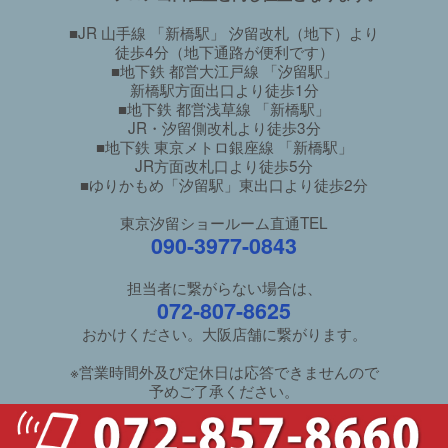
■JR 山手線 「新橋駅」 汐留改札（地下）より
徒歩4分（地下通路が便利です）
■地下鉄 都営大江戸線 「汐留駅」
新橋駅方面出口より徒歩1分
■地下鉄 都営浅草線 「新橋駅」
JR・汐留側改札より徒歩3分
■地下鉄 東京メトロ銀座線 「新橋駅」
JR方面改札口より徒歩5分
■ゆりかもめ「汐留駅」東出口より徒歩2分
東京汐留ショールーム直通TEL
090-3977-0843
担当者に繋がらない場合は、
072-807-8625
おかけください。大阪店舗に繋がります。
※営業時間外及び定休日は応答できませんので
予めご了承ください。
ご利用ガイド
/
良くあるご質問