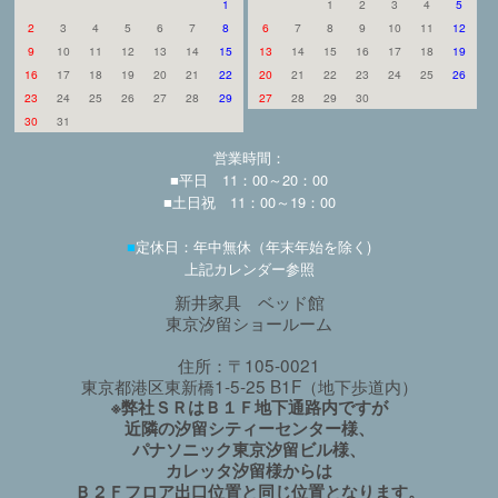
1
1
2
3
4
5
2
3
4
5
6
7
8
6
7
8
9
10
11
12
9
10
11
12
13
14
15
13
14
15
16
17
18
19
16
17
18
19
20
21
22
20
21
22
23
24
25
26
23
24
25
26
27
28
29
27
28
29
30
30
31
営業時間：
■平日 11：00～20：00
■土日祝 11：00～19：00
■
定休日：年中無休（年末年始を除く)
上記カレンダー参照
新井家具 ベッド館
東京汐留ショールーム
住所：〒105-0021
東京都港区東新橋1-5-25 B1F（地下歩道内）
※弊社ＳＲはＢ１Ｆ地下通路内ですが
近隣の汐留シティーセンター様、
パナソニック東京汐留ビル様、
カレッタ汐留様からは
Ｂ２Ｆフロア出口位置と同じ位置となります。