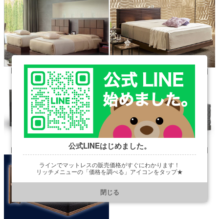
【オークランド581/Oakland 581】
【オークランド586/Oakland 586】
公式LINEはじめました。
【ナッシュビル692/Nashville692】
【ナッシュビル693/Nashville693】
ラインでマットレスの販売価格がすぐにわかります！
リッチメニューの「価格を調べる」アイコンをタップ★
https://line.me/R/ti/p/@901ptzjz
閉じる
---