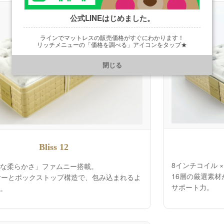
公式LINEはじめました。
ラインでマットレスの販売価格がすぐにわかります！
リッチメニューの「価格を調べる」アイコンをタップ★
https://line.me/R/ti/p/@901ptzjz
閉じる
Bliss 12
8インチコイル 
な柔らかさ」ファムニー搭載。
16層の厳選素
ヤーとボックストップ構造で、包み込まれるよ
サポート力。
。