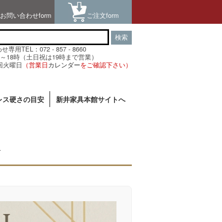
お問い合わせform
ご注文form
検索
用TEL：072 - 857 - 8660
～18時（土日祝は19時まで営業）
回火曜日
（営業日
カレンダー
をご確認下さい）
レス硬さの目安
新井家具本館サイトへ
n