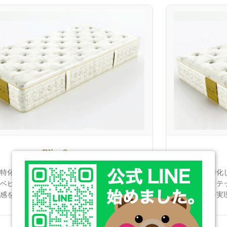
Bliss 8
特化した新ゾーニング。
横向き寝に特化
ベビーフォームを含む8層構造が、しなやか
キャメル、ラテ
感を実現。
フィット感を実