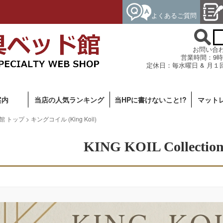
よくあるご質問
お問い合わせ専
営業時間：9時
定休日：毎水曜日 & 月１
案内
当店の人気ランキング
当HPに書けないこと!?
マット
館 トップ
> キングコイル (King Koil)
KING KOIL Collectio