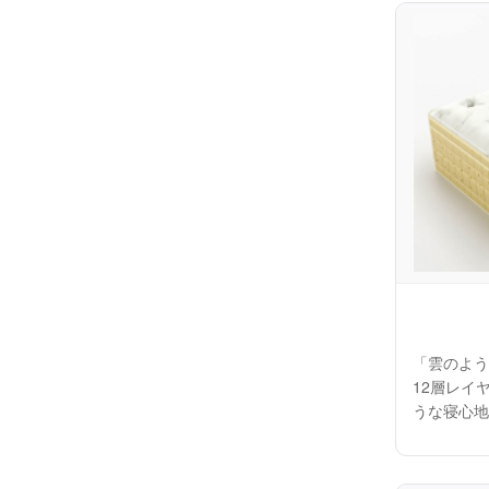
「雲のよう
12層レイ
うな寝心地