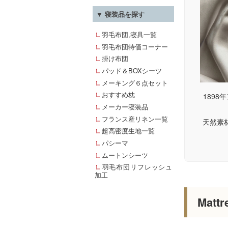
▼ 寝装品を探す
羽毛布団,寝具一覧
羽毛布団特価コーナー
掛け布団
パッド＆BOXシーツ
メーキング６点セット
おすすめ枕
1898年
メーカー寝装品
フランス産リネン一覧
天然素
超高密度生地一覧
パシーマ
ムートンシーツ
羽毛布団リフレッシュ
加工
Matt