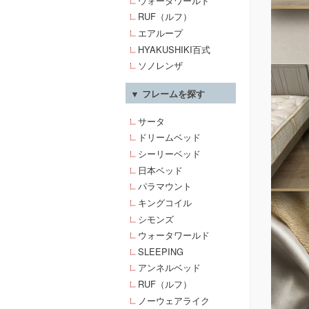
ウォータワールド
RUF（ルフ）
エアループ
HYAKUSHIKI百式
ソノレンザ
▼ フレームを探す
サータ
ドリームベッド
シーリーベッド
日本ベッド
パラマウント
キングコイル
シモンズ
ウォータワールド
SLEEPING
アンネルベッド
RUF（ルフ）
ノーウェアライク