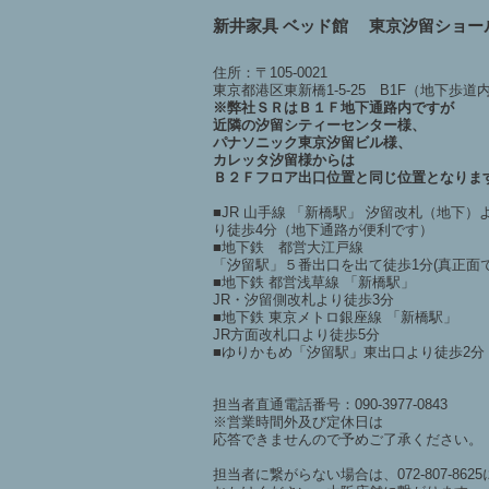
新井家具 ベッド館 東京汐留ショー
住所：〒105-0021
東京都港区東新橋1-5-25 B1F（地下歩道
※弊社ＳＲはＢ１Ｆ地下通路内ですが
近隣の汐留シティーセンター様、
パナソニック東京汐留ビル様、
カレッタ汐留様からは
Ｂ２Ｆフロア出口位置と同じ位置となりま
■JR 山手線 「新橋駅」 汐留改札（地下）
り徒歩4分（地下通路が便利です）
■地下鉄 都営大江戸線
「汐留駅」５番出口を出て徒歩1分(真正面で
■地下鉄 都営浅草線 「新橋駅」
JR・汐留側改札より徒歩3分
■地下鉄 東京メトロ銀座線 「新橋駅」
JR方面改札口より徒歩5分
■ゆりかもめ「汐留駅」東出口より徒歩2分
担当者直通電話番号：090-3977-0843
※営業時間外及び定休日は
応答できませんので予めご了承ください。
担当者に繋がらない場合は、072-807-8625