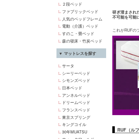
２段ベッド
ファブリックベッド
研ぎ澄まされ
不可能を可能
人気のベッドフレーム
電動（介護）ベッド
これがRUF
すのこ・畳ベッド
森の寝床・竹炭ベッド
▼ マットレスを探す
サータ
シーリーベッド
シモンズベッド
日本ベッド
アンネルベッド
ドリームベッド
フランスベッド
東京スプリング
キングコイル
RUF（ル
30年MUATSU