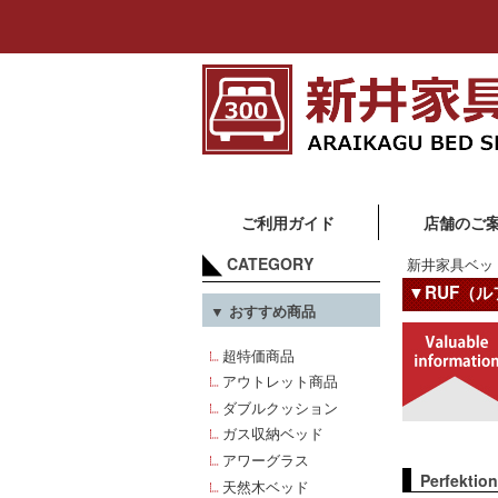
ご利用ガイド
店舗のご
CATEGORY
新井家具ベッ
▼RUF（
▼ おすすめ商品
超特価商品
アウトレット商品
ダブルクッション
ガス収納ベッド
アワーグラス
Perfektion
天然木ベッド