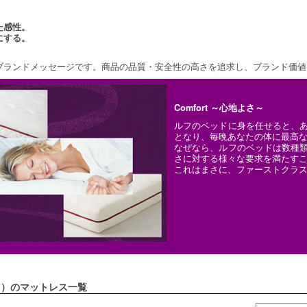
た感性。
にする。
のブランドメッセージです。商品の品質・安全性の高さを追求し、ブランド価
Comfort ～心地よさ～
ルフのベッドに身を任せると、
となり、毎晩あなたの体に最高
なぜなら、ルフのベッドは数種
さに対する様々な要求を満たす
これはまさに、ファーストクラ
フ）のマットレス一覧