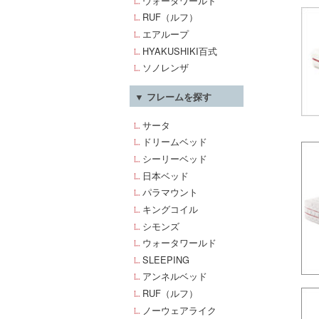
ウォータワールド
RUF（ルフ）
エアループ
HYAKUSHIKI百式
ソノレンザ
▼ フレームを探す
サータ
ドリームベッド
シーリーベッド
日本ベッド
パラマウント
キングコイル
シモンズ
ウォータワールド
SLEEPING
アンネルベッド
RUF（ルフ）
ノーウェアライク