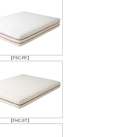
【FSC-RY】
【FHC-ST】