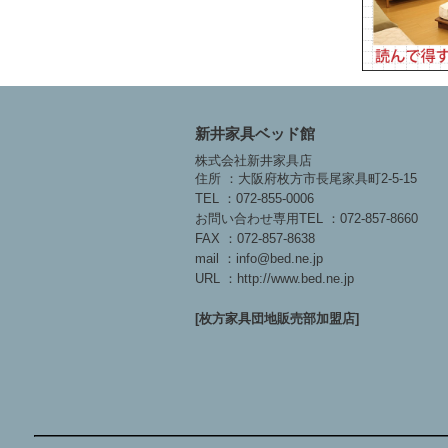
新井家具ベッド館
株式会社新井家具店
住所 ：大阪府枚方市長尾家具町2-5-15
TEL ：072-855-0006
お問い合わせ専用TEL ：072-857-8660
FAX ：072-857-8638
mail ：info@bed.ne.jp
URL ：http://www.bed.ne.jp
[枚方家具団地販売部加盟店]