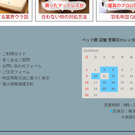
ベッド館 店舗 営業日カレン
2026年8月
・ご利用ガイド
日
月
火
水
木
金
・良くあるご質問
・お問い合わせフォーム
2
3
4
5
6
7
・ご注文フォーム
9
10
11
12
13
14
・特定商取引法に基づく表示
16
17
18
19
20
21
・個人情報保護方針
23
24
25
26
27
28
30
31
営業時間：9時～
■
定休日：毎水
※祝祭