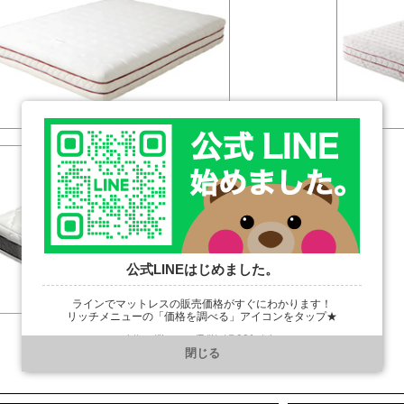
【FHC-RY】
公式LINEはじめました。
ラインでマットレスの販売価格がすぐにわかります！
リッチメニューの「価格を調べる」アイコンをタップ★
【FSC-MRY】
https://line.me/R/ti/p/@901ptzjz
閉じる