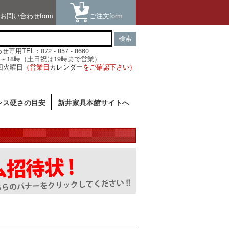
お問い合わせform
ご注文form
検索
用TEL：072 - 857 - 8660
～18時（土日祝は19時まで営業）
回火曜日
（営業日
カレンダー
をご確認下さい）
レス硬さの目安
新井家具本館サイトへ