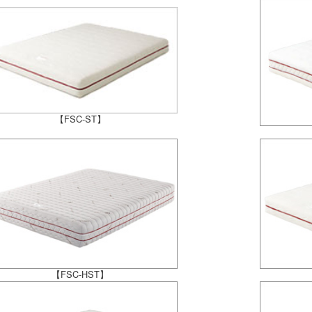
【FSC-ST】
【FSC-HST】