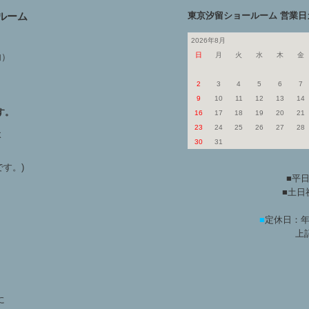
ルーム
東京汐留ショールーム 営業日
2026年8月
日
月
火
水
木
金
内）
2
3
4
5
6
7
9
10
11
12
13
14
す。
16
17
18
19
20
21
23
24
25
26
27
28
よ
30
31
す。)
■平日
■土日祝
■
定休日：年
上
に