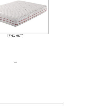
【FHC-HST】
---